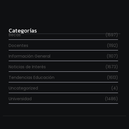
Para estudiar en España
agosto 6, 2026
Categorías
Becas
(1597)
Docentes
(1192)
Información General
(1107)
Noticias de Interés
(1673)
Tendencias Educación
(1613)
Uncategorized
(4)
Universidad
(1486)