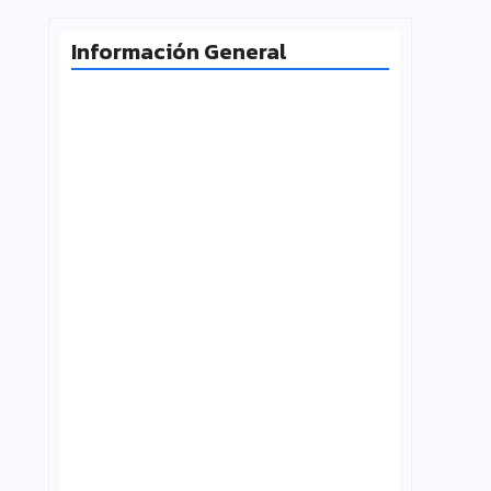
Información General
Radiografía de las juventudes
argentinas: un estudio sobre
expectativas, tecnología y participación
agosto 7, 2026