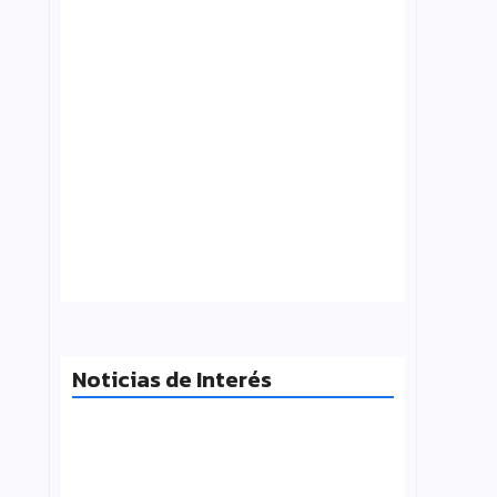
Tensión con el Gobierno: CTERA va al
paro el 3 de agosto por el FONID y los
salarios
julio 31, 2026
Noticias de Interés