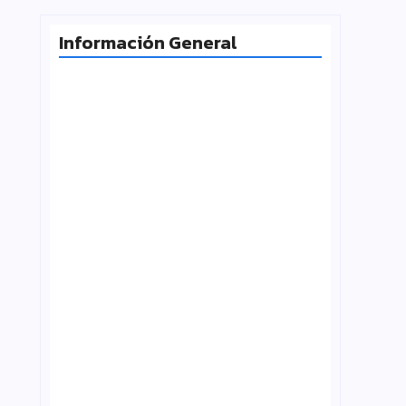
Información General
Milei desafía la Corte y las
universidades vuelven a la calle
agosto 4, 2026