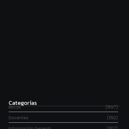
Hace falta moverse más
agosto 6, 2026
Para estudiar en España
agosto 6, 2026
Categorías
Becas
(1597)
Docentes
(1192)
Información General
(1107)