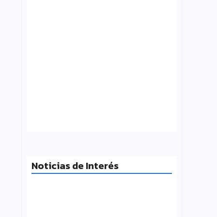
Tensión con el Gobierno: CTERA va al
paro el 3 de agosto por el FONID y los
salarios
julio 31, 2026
Noticias de Interés