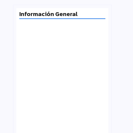
Información General
Milei desafía la Corte y las
universidades vuelven a la calle
agosto 4, 2026