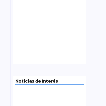
Tensión con el Gobierno: CTERA va al
paro el 3 de agosto por el FONID y los
salarios
julio 31, 2026
Noticias de Interés