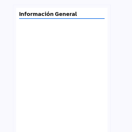
Información General
Milei desafía la Corte y las
universidades vuelven a la calle
agosto 4, 2026