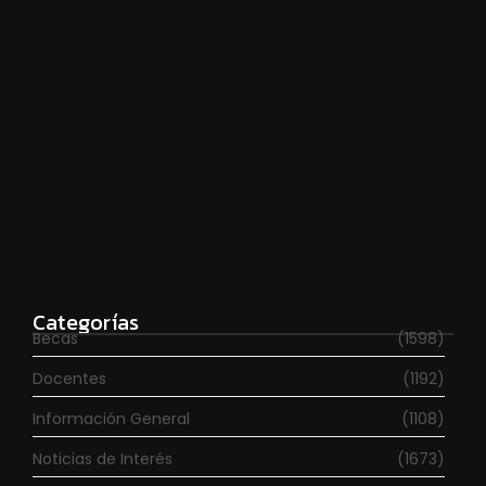
Estudia con beca en el Reino Unido
agosto 7, 2026
Categorías
Becas
(1598)
Docentes
(1192)
Información General
(1108)
Noticias de Interés
(1673)