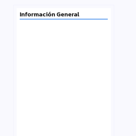
Información General
Radiografía de las juventudes
argentinas: un estudio sobre
expectativas, tecnología y participación
agosto 7, 2026