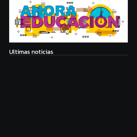
Ultimas noticias