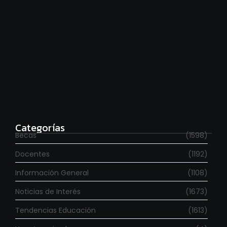
Estudia con beca en el Reino Unido
agosto 7, 2026
Categorías
Becas
(1598)
Docentes
(1192)
Información General
(1108)
Noticias de Interés
(1673)
Tendencias Educación
(1613)