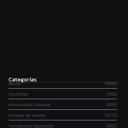
Estudia con beca en el Reino Unido
agosto 7, 2026
Categorías
Becas
(1598)
Docentes
(1192)
Información General
(1108)
Noticias de Interés
(1673)
Tendencias Educación
(1613)