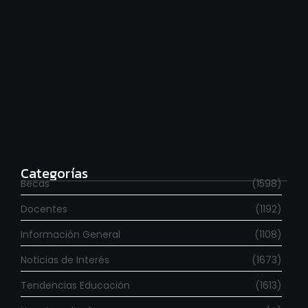
Estudia con beca en el Reino Unido
agosto 7, 2026
Categorías
Becas
(1598)
Docentes
(1192)
Información General
(1108)
Noticias de Interés
(1673)
Tendencias Educación
(1613)