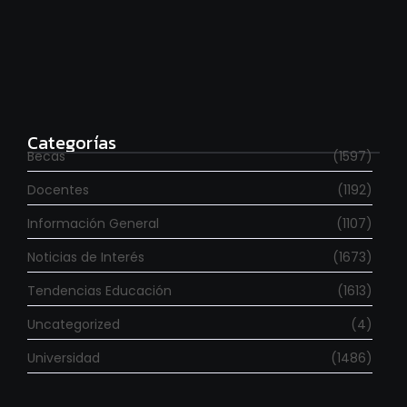
Para estudiar en España
agosto 6, 2026
Categorías
Becas
(1597)
Docentes
(1192)
Información General
(1107)
Noticias de Interés
(1673)
Tendencias Educación
(1613)
Uncategorized
(4)
Universidad
(1486)