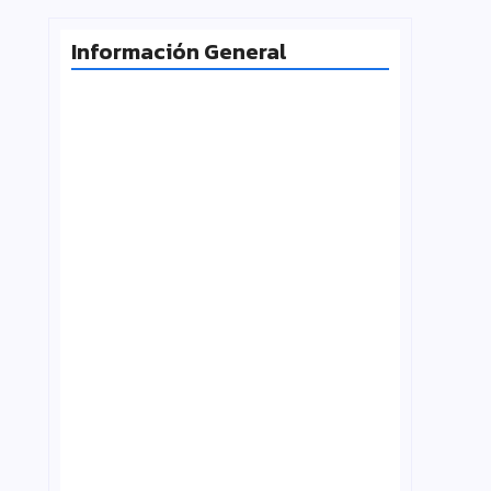
Información General
Milei desafía la Corte y las
universidades vuelven a la calle
agosto 4, 2026