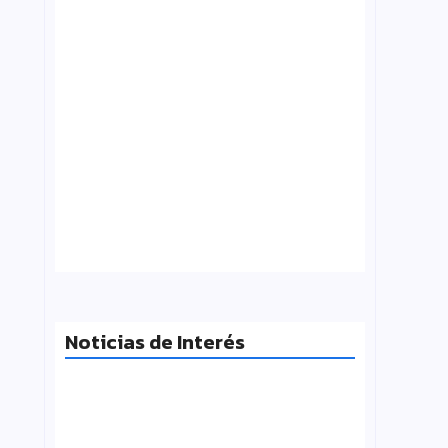
Tensión con el Gobierno: CTERA va al
paro el 3 de agosto por el FONID y los
salarios
julio 31, 2026
Noticias de Interés