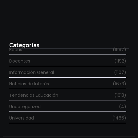
Para estudiar en España
agosto 6, 2026
Categorías
Becas
(1597)
Docentes
(1192)
Información General
(1107)
Noticias de Interés
(1673)
Tendencias Educación
(1613)
Uncategorized
(4)
Universidad
(1486)