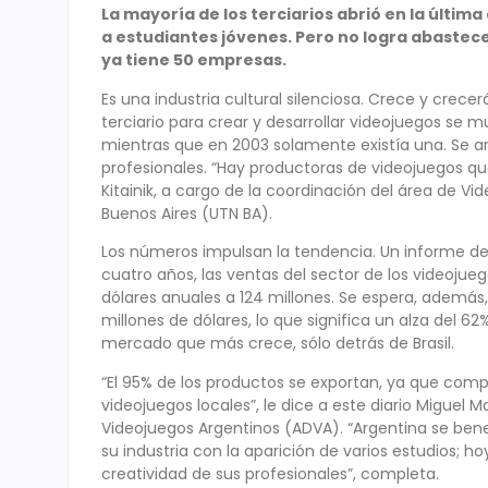
La mayoría de los terciarios abrió en la últim
a estudiantes jóvenes. Pero no logra abastece
ya tiene 50 empresas.
Es una industria cultural silenciosa. Crece y crec
terciario para crear y desarrollar videojuegos se m
mientras que en 2003 solamente existía una. Se ar
profesionales. “Hay productoras de videojuegos 
Kitainik, a cargo de la coordinación del área de V
Buenos Aires (UTN BA).
Los números impulsan la tendencia. Un informe de 
cuatro años, las ventas del sector de los videojue
dólares anuales a 124 millones. Se espera, además,
millones de dólares, lo que significa un alza del 6
mercado que más crece, sólo detrás de Brasil.
“El 95% de los productos se exportan, ya que com
videojuegos locales”, le dice a este diario Miguel M
Videojuegos Argentinos (ADVA). “Argentina se bene
su industria con la aparición de varios estudios; ho
creatividad de sus profesionales”, completa.