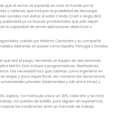
 de que el sector se expande en todo el mundo por la
s y tabletas, que incluyen la posibilidad de descargar
des sociales con éxitos al estilo Candy Crush o Angry Bird.
 publicidad ya no buscan profesionales que sólo sepan
gan la capacidad de armar aplicaciones didácticas o
reguntados, creado por Máximo Cavazzani y su compañía
ndiales, liderando en países como España, Portugal y Estados
e que sea el juego, necesitás un equipo de seis personas
plica Martín. Esto incluye a programadores, diseñadores,
ertos. Esa necesidad hizo que carreras como ingeniería en
ran largas y poco específicas. Así, nacieron las tecnicaturas
 universidades privadas (Maimónides y UAI, entre otras) y
 UADE, explica: “La matricula crece un 20% cada año y se nota
abajo, los sueldos de bolsillo, para alguien sin experiencia,
 mejorar las condiciones ante un mercado de trabajo