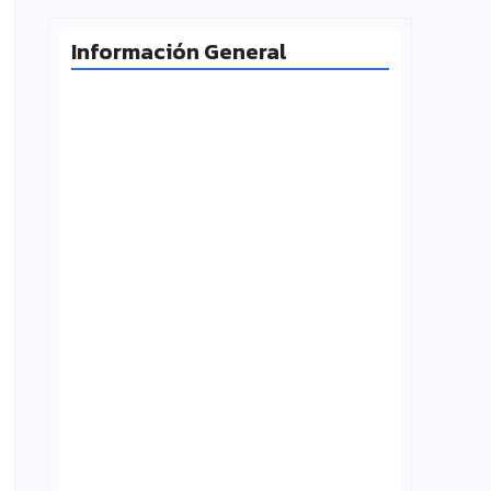
Información General
Radiografía de las juventudes
argentinas: un estudio sobre
expectativas, tecnología y participación
agosto 7, 2026