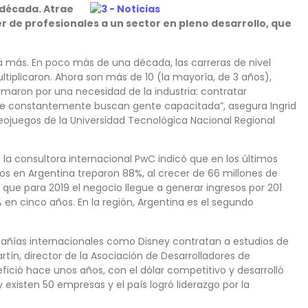
a década. Atrae
r de profesionales a un sector en pleno desarrollo, que
erá más. En poco más de una década, las carreras de nivel
ultiplicaron. Ahora son más de 10 (la mayoría, de 3 años),
maron por una necesidad de la industria: contratar
que constantemente buscan gente capacitada”, asegura Ingrid
ideojuegos de la Universidad Tecnológica Nacional Regional
la consultora internacional PwC indicó que en los últimos
gos en Argentina treparon 88%, al crecer de 66 millones de
 que para 2019 el negocio llegue a generar ingresos por 201
2% en cinco años. En la región, Argentina es el segundo
pañías internacionales como Disney contratan a estudios de
artín, director de la Asociación de Desarrolladores de
fició hace unos años, con el dólar competitivo y desarrolló
y existen 50 empresas y el país logró liderazgo por la