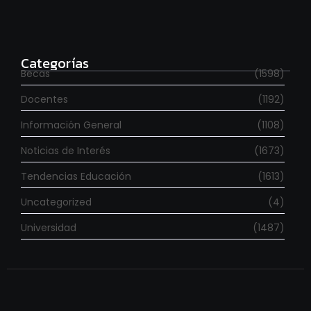
Estudia con beca en el Reino Unido
agosto 7, 2026
Categorías
Becas
(1598)
Docentes
(1192)
Información General
(1108)
Noticias de Interés
(1673)
Tendencias Educación
(1613)
Uncategorized
(4)
Universidad
(1487)