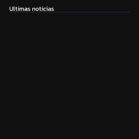
Ultimas noticias
Radiografía de las juventudes argentinas: un estudio
sobre expectativas, tecnología y participación
agosto 7, 2026